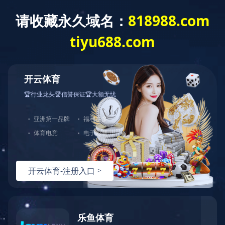
米兰网站
您好，欢迎访问米兰网站-米兰(中国) 网站！
米兰网站-米兰(中国)
产品中心
台灯米
米兰网站-米兰(中国)
米兰网站
关于昌民
联系昌民
五金冲压件
昌民资讯
关于昌民
精密车削件
行业新闻
昌民团队
CNC数控车床件
常见答问
核心理念
伺服电机配件
工厂环境
核心理念