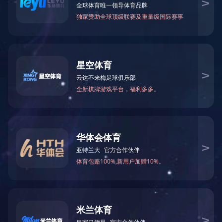
合作流程
视频中心
电话
米兰网站-米兰(中国) 定
扫一扫加
制
微信
昌民优势
公众号
微信小程
序