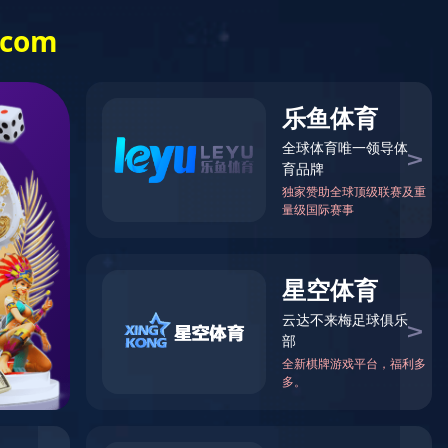
加入收藏
网站地图
全国服务热线：
133-4266-6888
0769-81383685
"扫一扫"询问报价
一字米兰网站-米兰(中国)