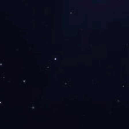
专业米兰网站-米兰(中国) 工程师为您的产品量身定制
类米兰网站-米兰(中国)
关于昌民
关于我们
昌民团队
核心理念
工厂环境
合作流程