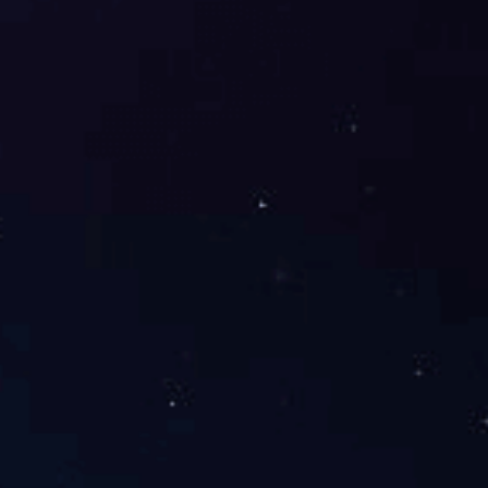
下一页
尾页
电话：
手机：
769-81383685
133-4266-6888