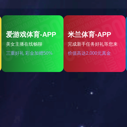
件CM001-001DZ
一字型车削件加工CM001-00