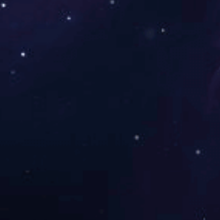
网址：vavixgroup.com/
专注精密五金米兰网站-米兰(中国) 实
体厂家