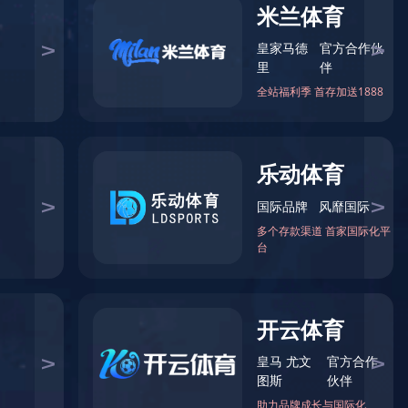
米兰网站-米兰(中国)
>
产品中心
>
精密车削件
电话
扫一扫加
微信
公众号