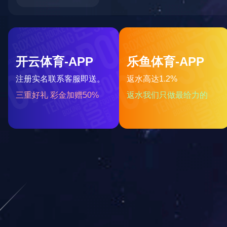
机器人米兰网站-米兰(中国)
抽油烟机米兰网站-米兰(中国)
底座米兰网站-米兰(中国)
键盘米兰网站-米兰(中国)
摄像头米兰网站-米兰(中国)
耳机米兰网站-米兰(中国)
手机米兰网站-米兰(中国)
平板米兰网站-米兰(中国)
车床大轴
数码米兰网站-米兰(中国)
手表米兰网站-米兰(中国)
智能机米兰网站-米兰(中国)
阻尼米兰网站-米兰(中国)
投影仪米兰网站-米兰(中国)
美容仪米兰网站-米兰(中国)
五金冲压件
电脑显示器支架
五金钣金冲压
音箱外观边框
家具五金件
小五金冲压件