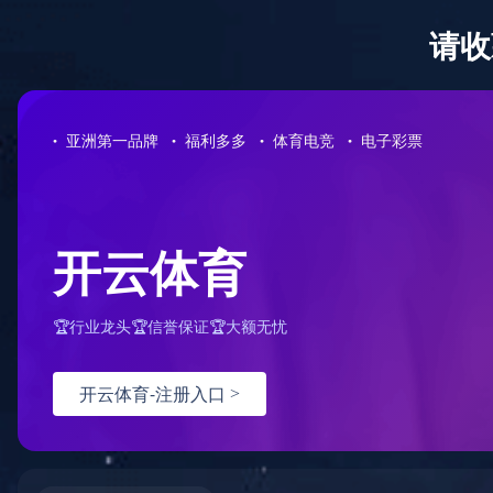
米兰网站
您好，欢迎访问米兰网站-米兰(中国) 网站！
米兰网站-米兰(中国)
16年米兰网站-米兰(中国) 行业技术沉淀
米兰网站-米兰(中国)
产品中心
米兰网站-米兰(中国)
成功案例
米兰网站
关于昌民
五金冲压件
客户见证
昌民资讯
关于昌民
精密车削件
成功案例
行业新闻
昌民团队
CNC数控车床件
荣誉客户
常见答问
核心理念