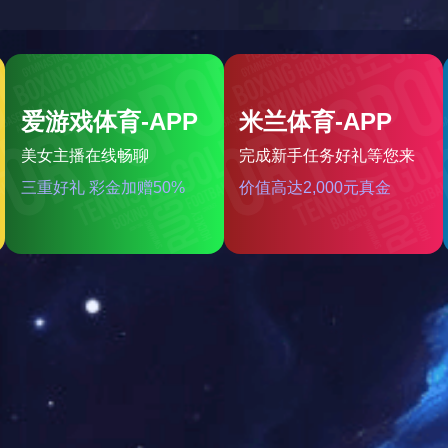
发布时间：2026-4-30
五一劳动节，全称国际劳动节，定于每年 5 月 1 日，是全世界
马跃新程 恭贺新春—昌民放假通知
发布时间：2026-2-4
...
2025年五一放假通知
发布时间：2025-4-30
...
关于2025年春节放假通知
发布时间：2025-1-22
昌民全体同仁预祝大家新春快乐，阖家幸福，万事如意！...