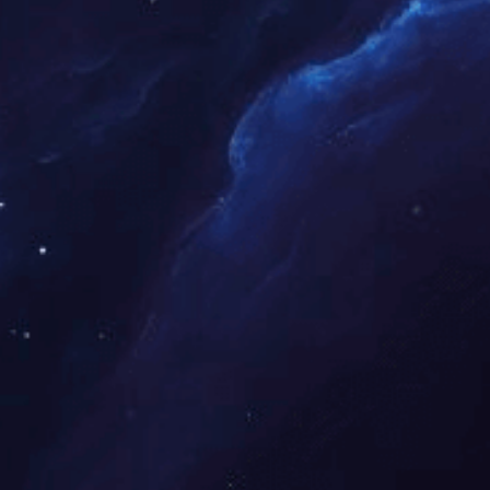
2024年中秋节放假通知
发布时间：2024-9-15
一年一度一中秋，“中秋节”又称为“月亮节”，作为中国重
象征。...
2024年端午节放假通知
发布时间：2024-6-8
昌民提前祝您端午节安康!...
2024年五一放假通知
发布时间：2024-4-30
劳动不分你我他，劳动者始终是最光荣的，昌民向无论工作
和睦、身体健康！...