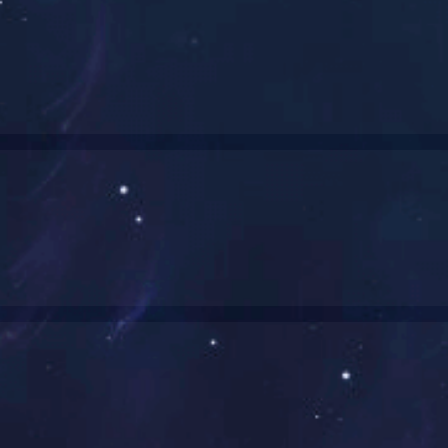
定
不负五四 | 青春有信仰 | 前行有力量
发布时间：2026-5-4
值五四青年节，赓续奋斗精神，凝聚奋进力量！...
假期将至，五一放假安排