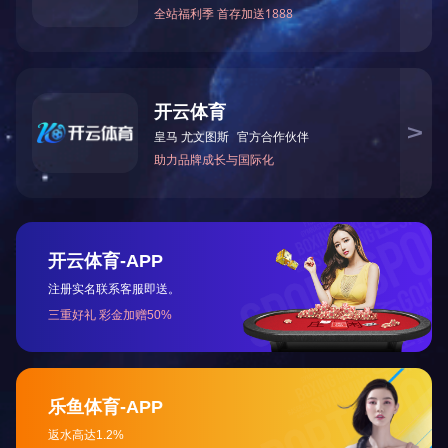
笔记本米兰网站-米兰(中国) CM073-005
笔记本米兰网站-米兰(中国) CM073-007
专注精密五金米兰网站-米兰(中国) 实