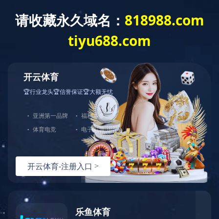
米兰网站
您好，欢迎访问米兰网站-米兰(中国) 网站！
米兰网站-米兰(中国)
产品中心
台灯米
米兰网站-米兰(中国)
米兰网站
关于昌民
联系昌民
五金冲压件
昌民资讯
关于昌民
精密车削件
行业新闻
昌民团队
CNC数控车床件
常见答问
核心理念
伺服电机配件
工厂环境
笔记本米兰网站-米兰(中国)