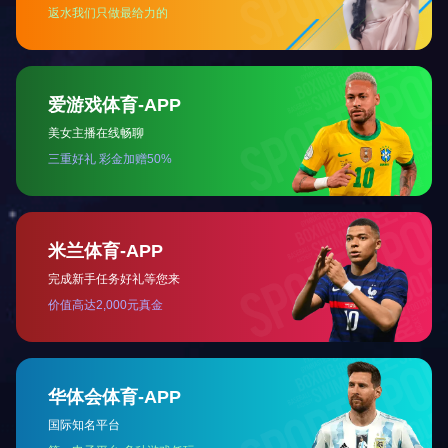
专注精密五金米兰网站-米兰(中国) 实
体厂家
专业米兰网站-米兰(中国) 工程师为您的产品量身定制各
类米兰网站-米兰(中国)
关于昌民
关于我们
昌民团队
核心理念