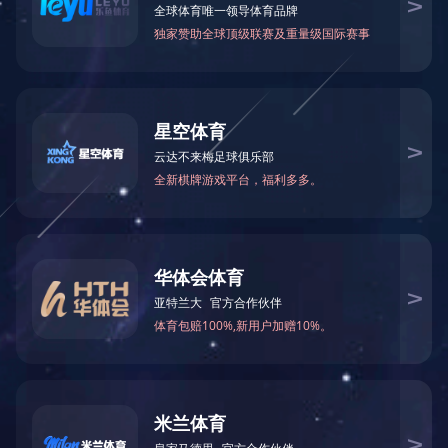
合作流程
视频中心
米兰网站-米兰(中国) 定
电话
制
扫一扫加
微信
昌民优势
公众号
微信小程
序