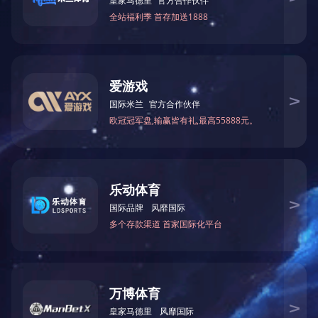
阻尼米兰网站-米兰(中国) CM134-006
专注精密五金米兰网站-米兰(中国) 实
体厂家
专业米兰网站-米兰(中国) 工程师为您的产品量身定制各