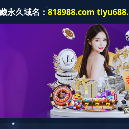
 铸就高品质米兰网站-米兰(中国)
台灯米兰网站-米兰(中国)
笔记本米兰网站-米兰(中国)
联系昌民