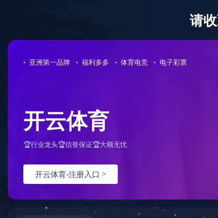
米兰网站
您好，欢迎访问米兰网站-米兰(中国) 网站！
米兰网站-米兰(中国)
16年米兰网站-米兰(中国) 行业技术沉淀
米兰网站-米兰(中国)
产品中心
米兰网站-米兰(中国)
成功案例
米兰网站
关于昌民
五金冲压件
客户见证
昌民资讯
关于昌民
精密车削件
成功案例
行业新闻
昌民团队
CNC数控车床件
荣誉客户
常见答问
核心理念