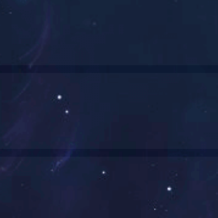
定
不负五四 | 青春有信仰 | 前行有力量
发布时间：2026-5-4
值五四青年节，赓续奋斗精神，凝聚奋进力量！...
假期将至，五一放假安排