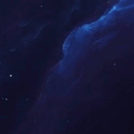
企业打通市场通道、提升客户信任、实现可持续发展的重要基
日昌民正式启动16949认证工作。...
2025年五一放假通知
发布时间：2025-4-30
...
关于2025年春节放假通知
发布时间：2025-1-22
昌民全体同仁预祝大家新春快乐，阖家幸福，万事如意！...
2024年中秋节放假通知
发布时间：2024-9-15
一年一度一中秋，“中秋节”又称为“月亮节”，作为中国重
象征。...