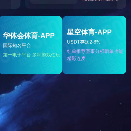
劳动者的共同节日。...
昌民祝您元旦快乐！
导入正式启动
、精细化已成为企业核心竞争力的关键支撑；IATF16949认证可为