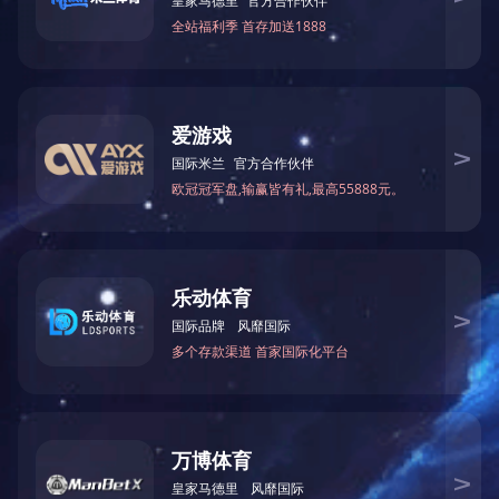
以称之为五金冲压件的。...
L型米兰网站-米兰(中国) 哪家好？
发布时间：2018-6-16
东莞昌民米兰网站-米兰(中国) 厂，具有多年的生产加工经验，质
为什么米兰网站-米兰(中国) 要进行盐雾试验？
发布时间：2018-6-5
米兰网站-米兰(中国) 进行盐雾试验，能够很好的检测出米兰网站
行修改、调整，以达到完美的结果。...
静压米兰网站-米兰(中国) 的工作原理
发布时间：2018-5-9
静压米兰网站-米兰(中国) 是一种可以利用压力泵而进行工作的米
结构的链接产品。...