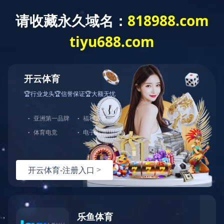
米兰网站
您好，欢迎访问米兰网站-米兰(中国) 网站！
米兰网站-米兰(中国)
产品中心
台灯米
米兰网站-米兰(中国)
米兰网站
关于昌民
联系昌民
五金冲压件
昌民资讯
关于昌民
精密车削件
行业新闻
昌民团队
CNC数控车床件
常见答问
核心理念
伺服电机配件
工厂环境
行业新闻