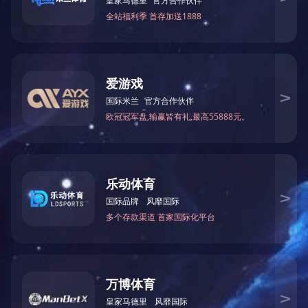
什么叫做阻尼米兰网站-米兰(中国) ？
发布时间：2018-3-29
阻尼米兰网站-米兰(中国) 的定义：米兰网站-米兰(中国) ，顾名
有：手机米兰网站-米兰(中国) （翻盖或旋转屏手机）；笔记本电脑米兰网
架米兰网站-米兰(中国) 等等。 转...
什么是笔记本米兰网站-米兰(中国) ？
发布时间：2018-3-29
笔记本米兰网站-米兰(中国) ：简单来说，米兰网站-米兰(中国)
笔记本米兰网站-米兰(中国) 对笔记本电脑起到非常重要的作用，在我