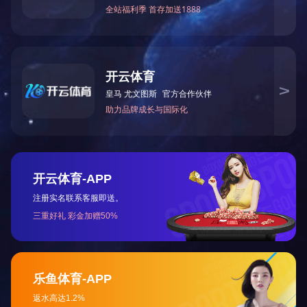
专注精密五金米兰网站-米兰(中国) 实
体厂家
专业米兰网站-米兰(中国) 工程师为您的产品量身定制各
类米兰网站-米兰(中国)
关于昌民
关于我们
昌民团队
核心理念
工厂环境
合作流程