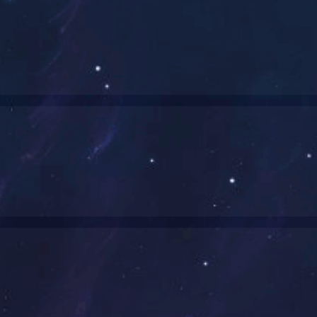
定
生产车间 (2)