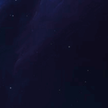
地址：
广东省东莞市石排镇庙边王龙田西路1号
0
各
产品中心
米兰网站
联系方式