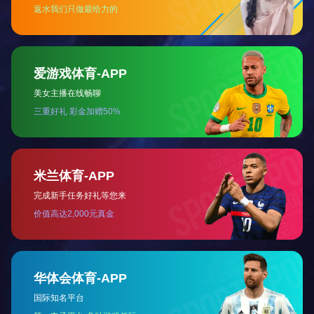
到减震的作用，延长
LED折叠台灯的使用寿命。
（
4）更换LED折叠台灯塑胶米兰网站-米兰(中国)
如果塑料米兰网站-米兰(中国) 磨损严重或已无法通过上述方
进行更换。