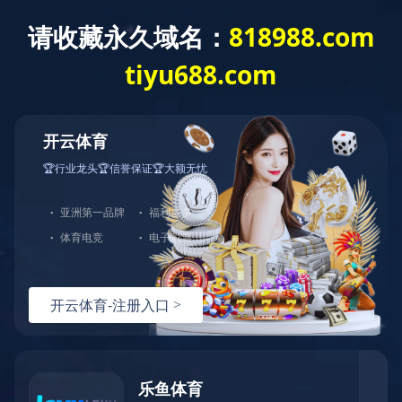
米兰网站
您好，欢迎访问米兰网站-米兰(中国) 网站！
米兰网站-米兰(中国)
产品中心
台灯米
米兰网站-米兰(中国)
米兰网站
关于昌民
联系昌民
五金冲压件
昌民资讯
关于昌民
精密车削件
行业新闻
昌民团队
CNC数控车床件
常见答问
核心理念
伺服电机配件
工厂环境
常见答问