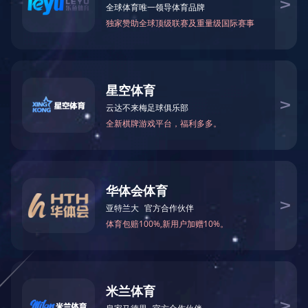
电话
合作流程
视频中心
扫一扫加
微信
米兰网站-米兰(中国) 定
制
公众号
昌民优势
微信小程
序