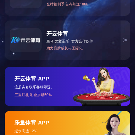
专注精密五金米兰网站-米兰(中国) 实
体厂家
专业米兰网站-米兰(中国) 工程师为您的产品量身定制各
类米兰网站-米兰(中国)
关于昌民
关于我们
昌民团队
核心理念
工厂环境
合作流程