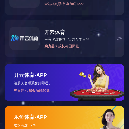
标准，表面光滑无毛刺，避免划伤用户，且产品应满足环保要求，
(4) 安装位置合理与成本控制
米兰网站-米兰(中国) 的装配位置应有利于台灯整体结构的
总的来说，设计得当的米兰网站-米兰(中国) 能保证台灯在
情况下依然保持正常运作。好的台灯米兰网站-米兰(中国) 设计