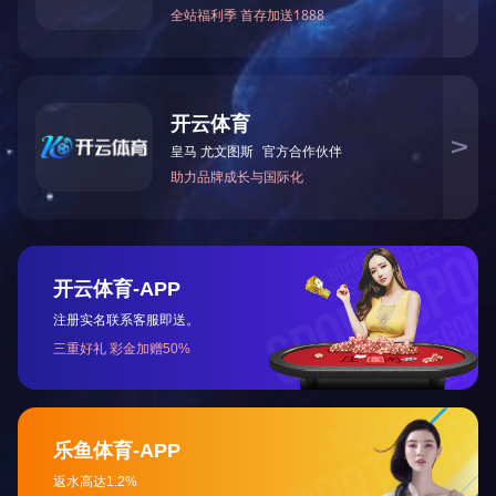
专业米兰网站-米兰(中国) 工程师为您的产品量身定制各
类米兰网站-米兰(中国)
关于昌民
关于我们
昌民团队
核心理念
工厂环境
合作流程