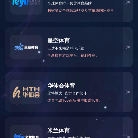
合作流程
电话
视频中心
扫一扫加
在美容行业的发展带动下，美容仪市场也迎来发展机会。我国
米兰网站-米兰(中国) 定
微信
本投资相对充裕，行业投资并购动作增多，自主研发投入不断加大
制
美容设备行业上游主要提供激光等光学设备、印刷电路板、显
公众号
下游主要是消费市场。得益于美容仪器行业发展，日益增长的消费需
昌民优势
站-米兰(中国) 、导光臂臂杆米兰网站-米兰(中国) 、导光关节臂臂杆
微信小程
仪器米兰网站-米兰(中国) 的作用是什么呢？米兰网站-米兰(中国
序
仪器米兰网站-米兰(中国) 定制厂家，米兰网站-米兰(中国) 产品
今天昌民小编也为大家介绍一款
CM220-002
米兰网站-米兰(中国
均匀。扁位设计，易装配。结构小巧，可做内嵌式装配，美观易隐