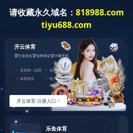
米兰网站
您好，欢迎访问米兰网站-米兰(中国) 网站！
米兰网站-米兰(中国)
产品中心
台灯米
米兰网站-米兰(中国)
米兰网站
关于昌民
联系昌民
五金冲压件
昌民资讯
关于昌民
精密车削件
行业新闻
昌民团队
CNC数控车床件
常见答问
核心理念
伺服电机配件
工厂环境
常见答问