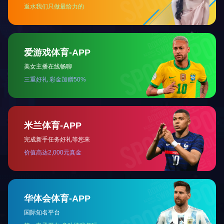
专注精密五金米兰网站-米兰(中国) 实
体厂家
专业米兰网站-米兰(中国) 工程师为您的产品量身定制各
类米兰网站-米兰(中国)
关于昌民
关于我们
昌民团队
核心理念
工厂环境
合作流程