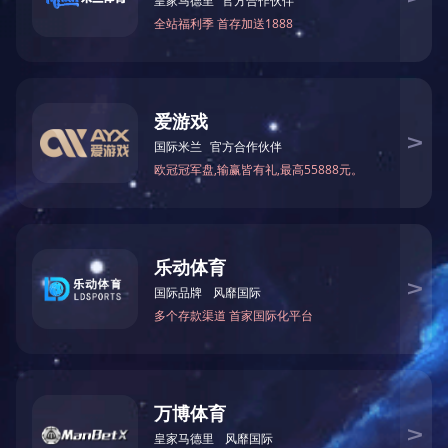
一字阻尼米兰网站-米兰(中国) 的选购须知
发布时间：2022-6-6
一字阻尼米兰网站-米兰(中国) 适用于工业仪器显示器、翻转盖、一
构一字米兰网站-米兰(中国) 。一字米兰网站-米兰(中国) 的参
阻尼米兰网站-米兰(中国) 如何定制？
发布时间：2022-5-31
目前，阻尼米兰网站-米兰(中国) 的应用范围相当广泛，如何延伸机
构、米兰网站-米兰(中国) 的固定方式、载荷性质、方向、尺寸和分布
笔记本电脑米兰网站-米兰(中国) 的外壳有什么功能和
发布时间：2022-5-30
随着笔记本电脑更轻、更薄的发展，米兰网站-米兰(中国) 的结构设
齿轮结构米兰网站-米兰(中国) ，笔记本电脑在翻转时可以灵活地
小编就带大家了...