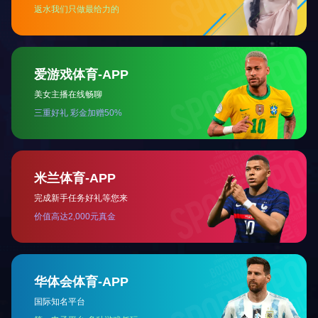
专注精密五金米兰网站-米兰(中国) 实
体厂家
专业米兰网站-米兰(中国) 工程师为您的产品量身定制各
类米兰网站-米兰(中国)
关于昌民
关于我们
昌民团队
核心理念
工厂环境
合作流程