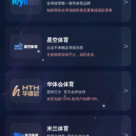
合作流程
耐腐蚀米兰网站-米兰(中国) 如何进行盐雾测试？
发布时间：2022-6-23
视频中心
通常阻尼米兰网站-米兰(中国) 已经做过电镀工艺，才会组装成
电话
环境试验是利用盐雾测试机模拟盐雾环境来评估产品的耐盐雾腐蚀性能
米兰网站-米兰(中国) 定
扫一扫加
制
笔记本电脑米兰网站-米兰(中国) 如何维护保养？
微信
发布时间：2022-6-10
昌民优势
随着5G时代的到来，5G信号凭借高传输，低延迟，信号覆盖范围广
公众号
扭矩，其对开合体验起了决定性的影响。在上一篇文章中，昌民小编详细介
笔记本电脑米兰网站-米兰(中国) 故障的原因有哪些？
微信小程
序
发布时间：2022-6-8
从下沉式笔记本电脑米兰网站-米兰(中国) 、凸起式笔记本电脑米兰网
二合一。笔记本电脑的米兰网站-米兰(中国) 是一个精密而又​
常见故障，希...