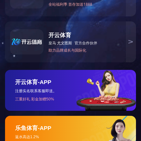
自动车床加工在米兰网站-米兰(中国) 生产制造中的作
发布时间：2022-5-27
昌民除了CNC加工车间、数控车加工车间、冲压加工车间、组装车
么样的作用呢？今天小编就带大家一起了解一下。常规米兰网站-米兰(
米兰网站-米兰(中国) 磨损后怎么办？
发布时间：2022-5-26
阻尼米兰网站-米兰(中国) 磨损是轴使用过程中常见的设备问题
损、微动磨损等。大多数轴磨损都不容易找到。只有当机器温度高，
米兰网站-米