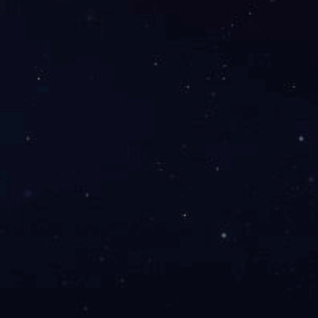
769-81383685
133-4266-6888
扫一扫 免费报价
微信公众号