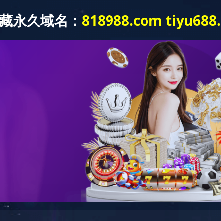
 铸就高品质米兰网站-米兰(中国)
台灯米兰网站-米兰(中国)
笔记本米兰网站-米兰(中国)
联系昌民