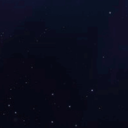
体厂家
专业米兰网站-米兰(中国) 工程师为您的产品量身定制
类米兰网站-米兰(中国)
关于昌民
关于我们
昌民团队
核心理念
工厂环境
合作流程