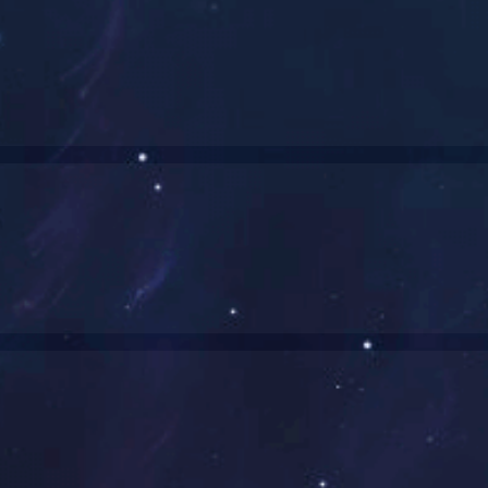
定
阻尼米兰网站-米兰(中国) 过盈
点击：次
发布时间：2022-10-24 19
-米兰(中国)
采用过盈配合装配，将大尺寸的包容件(轴件)装入小尺寸的包容件
网站-米兰(中国) 设计中比较常用的设计考量。
-米兰(中国)
应用广泛，在显示器、台灯、无人机等需要翻折功能产品上常常可以