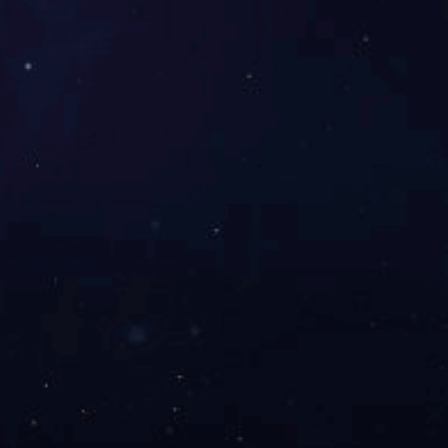
广东省东莞市石排镇庙边王龙田西路1号
0
各
产品中心
米兰网站
联系方式
米兰网站-米兰(中
昌民资讯
联系我们
国)
行业新闻
五金冲压件
常见答问
精密车削件
CNC数控车床件
伺服电机配件