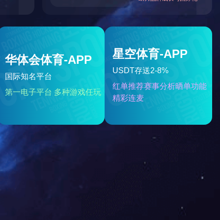
固定为例。由于过盈是一种固定连接公母轴结构轴的方法，属于不可拆
损坏轴的强度和精度，安装简单快捷。过盈配合去除零件的材料应能够
昌民精密小编提醒，还应当考量以下几点：
录；