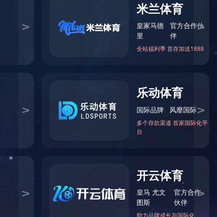
电话
扫一扫加
微信
米兰网站-米兰(中国)
>
米兰网站
>
常见答问
公众号
结构如何设计？
:40:33
微信小程
序
室、工作室等办公桌、电脑桌、工作台等桌面上，可以为人们提供阅
趋势，引领照明灯等照明设备作为快速消费品不断发展到智能技术。
米
我们一起来看看米兰网站-米兰(中国) 有哪些样式种类，它们应用场