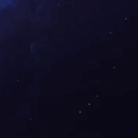
) 定制需求时：
要提供结构处壳料图档来模拟运行，客服会按照您的要求为您筛选适
寸、结构尺寸的重要环节，通常米兰网站-米兰(中国) RD工程师会综
寿命以及具体的使用要求进行设计，必要时会做几个方案进行比较，以便
兰网站-米兰(中国) 也有了初步的认知。昌民精密十六年来专注
精密
:2015质量管理体系认证，以合理化、标准化、系统化、自动化为标准作