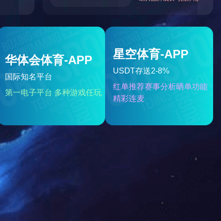
) 可以完美地连接台灯的底座和灯的主体，台灯折叠旋转都不能缺少