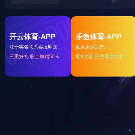
景是怎样的？
联系我们
米兰网站-米兰(中国)
手机：133-4266-6888
电话：0769-81383685
邮箱：changmin896@163.com
地址：广东省东莞市石排镇庙边王龙田西
路1号
网址：vavixgroup.com/
台灯设计追求多