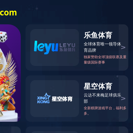
加入收藏
网站地图
全国服务热线：
133-4266-6888
0769-81383685
"扫一扫"询问报价
一字米兰网站-米兰(中国)