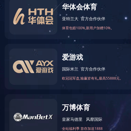
伺服电机配件
工厂环境
合作流程
视频中心
米兰网站-米兰(中国) 
制
专利证书
关于昌民
昌民优势
关于昌民
昌民团队
核心理念