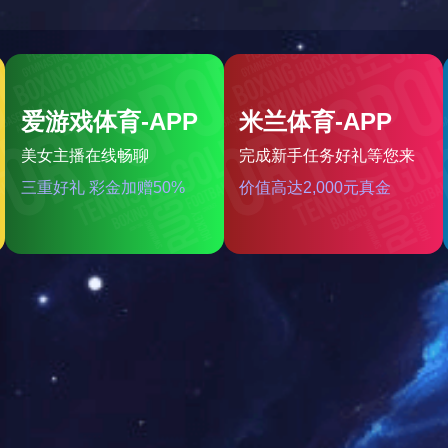
专利证书
专利证书
专利证书
专利证书
米兰网站-米兰(中国)
上一页
1