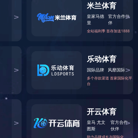
电话
扫一扫加
微信
米兰网站-米兰(中国)
>
关于昌民
>
专利证书
公众号
微信小程
序