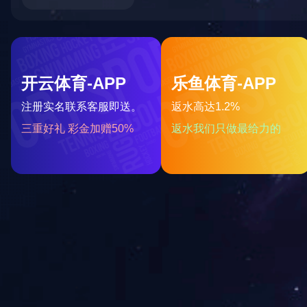
工厂环境
品质管理
视频中心
专利证书
米兰网站-米兰(中国) 定制
昌民优势
联系昌民