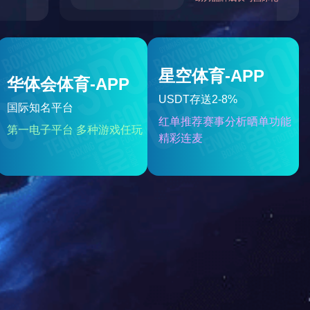
专利证书
专利证书
下一页
尾页