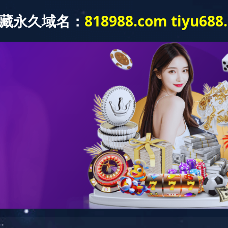
 铸就高品质米兰网站-米兰(中国)
台灯米兰网站-米兰(中国)
笔记本米兰网站-米兰(中国)
联系昌民