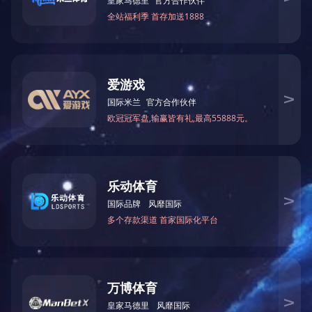
cnc加工中心
品质管理