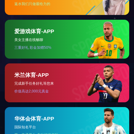
体厂家
专业米兰网站-米兰(中国) 工程师为您的产品量身定制各
类米兰网站-米兰(中国)
关于昌民
关于我们
昌民团队
核心理念
工厂环境
合作流程