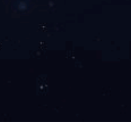
专注精密五金米兰网站-米兰(中国) 实
体厂家
专业米兰网站-米兰(中国) 工程师为您的产品量身定制各
类米兰网站-米兰(中国)
关于昌民
关于我们
昌民团队
核心理念
工厂环境
合作流程