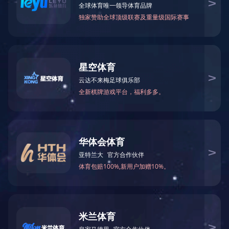
电话
合作流程
视频中心
扫一扫加
微信
米兰网站-米兰(中国) 定
公众号
制
昌民优势
微信小程
序