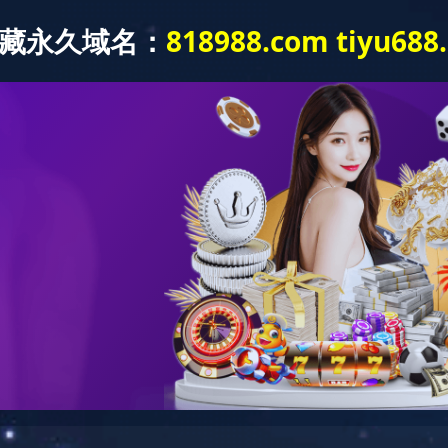
 铸就高品质米兰网站-米兰(中国)
台灯米兰网站-米兰(中国)
笔记本米兰网站-米兰(中国)
联系昌民