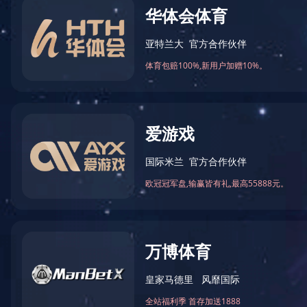
伺服电机配件
工厂环境
合作流程
视频中心
米兰网站-米兰(中国) 
制
键盘米兰网站-
PRODUCT CENTER
产品中心
昌民优势
米兰网站-米兰(中国)
笔记本米兰网站-米兰(中国)
台灯米兰网站-米兰(中国)
一字米兰网站-米兰(中国)
显示器米兰网站-米兰(中国)