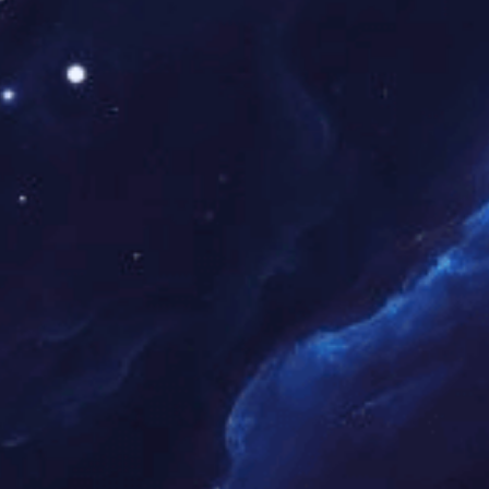
国) CM036-003
-米兰(中国) ，采用经典的垫片结构，最大外径5MM，有效节省装配空间，