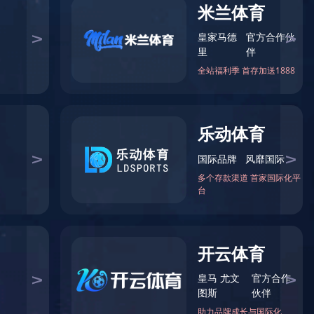
-米兰(中国)
>
产品中心
>
米兰网站-米兰(中国)
>
键盘米兰网站-米兰(中国)
电话
扫一扫加
键盘米兰网站-米兰(中国) CM036-003
微信
规格：
CM036-003
公众号
外观：
电镀亮镍
扭力：
3.5-4.5KGF.CM
微信小程