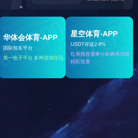
序
寿命：
15000次，衰减率小于20%
材质：
SK7+1215
133-4266-6888
咨询热线：