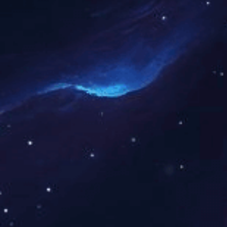
伺服电机80系列
伺服电机110系列
伺服电机130系列
伺服电机180系列
联系我们
米兰网站-米兰(中国)
手机：133-4266-6888
电话：0769-81383685
邮箱：changmin896@163.com
地址：广东省东莞市石排镇庙边王龙田西
路1号