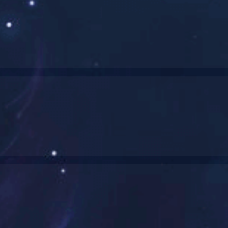
定
米兰(中国)
米兰网站