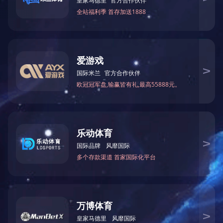
产品介绍
DV米兰网站-米兰(中国) CM009-001
DV数码相机米兰网站-米兰(中国) ，采用经典的双边垫片结构，