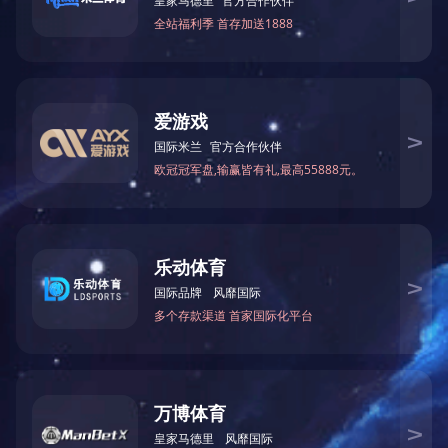
CNC精密加工件