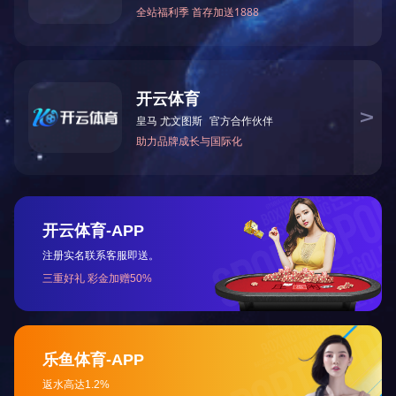
车削件精密五金
米兰网站-米兰
不锈钢车削件
专注精密五金米兰网站-米兰(中国) 实