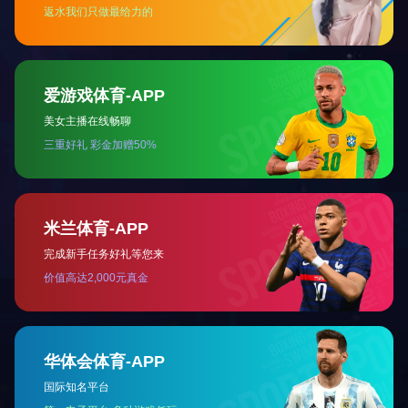
体厂家
专业米兰网站-米兰(中国) 工程师为您的产品量身定制各
类米兰网站-米兰(中国)
关于昌民
关于我们
昌民团队
核心理念
工厂环境
合作流程