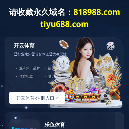
米兰网站
您好，欢迎访问米兰网站-米兰(中国) 网站！
米兰网站-米兰(中国)
产品中心
台灯米
米兰网站-米兰(中国)
米兰网站
关于昌民
联系昌民
五金冲压件
昌民资讯
关于昌民
精密车削件
行业新闻
昌民团队
CNC数控车床件
常见答问
核心理念
伺服电机配件
工厂环境
产品中心